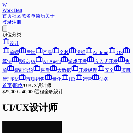
W
Work Best
首页
社区
黑名单
简历
关于
登录
注册
职位分类
设计
前端
后端
产品
全栈
运维
Android
iOS
算法
测试QA
AI-Agent
游戏开发
嵌入式开发
售
前
智能合约
售后
大数据
开发经理
安全
项目
管理PM
市场销售
量化
HR
运营
法务
首页
/
职位
/
UI/UX设计师
$25,000 - 40,000
远程
全职
设计
UI/UX设计师