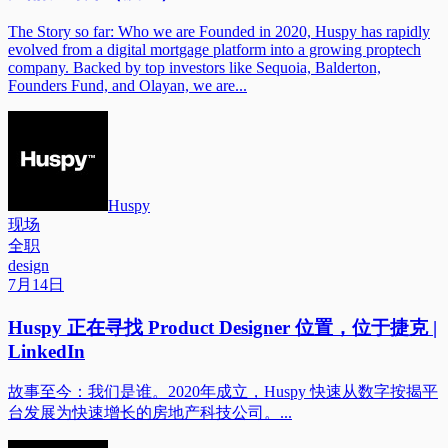
The Story so far: Who we are Founded in 2020, Huspy has rapidly
evolved from a digital mortgage platform into a growing proptech
company. Backed by top investors like Sequoia, Balderton,
Founders Fund, and Olayan, we are...
Huspy
现场
全职
design
7月14日
Huspy 正在寻找 Product Designer 位置，位于捷克 |
LinkedIn
故事至今：我们是谁。2020年成立，Huspy 快速从数字按揭平
台发展为快速增长的房地产科技公司。...