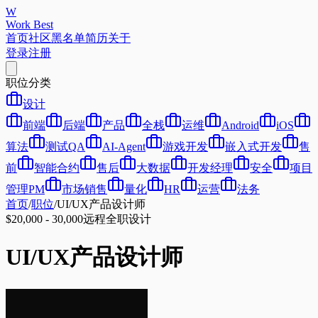
W
Work Best
首页
社区
黑名单
简历
关于
登录
注册
职位分类
设计
前端
后端
产品
全栈
运维
Android
iOS
算法
测试QA
AI-Agent
游戏开发
嵌入式开发
售
前
智能合约
售后
大数据
开发经理
安全
项目
管理PM
市场销售
量化
HR
运营
法务
首页
/
职位
/
UI/UX产品设计师
$20,000 - 30,000
远程
全职
设计
UI/UX产品设计师