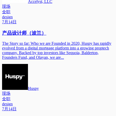
Accelyst, LLC
现场
全职
design
7月14日
产品设计师（波兰）
The Story so far: Who we are Founded in 2020, Huspy has rapidly
evolved from a digital mortgage platform into a growing proptech
company. Backed by top investors like Sequoia, Balderton,
Founders Fund, and Olayan, we are...
Huspy
现场
全职
design
7月14日