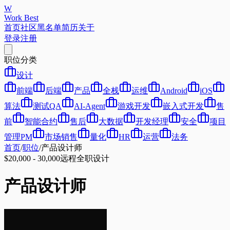
W
Work Best
首页
社区
黑名单
简历
关于
登录
注册
职位分类
设计
前端
后端
产品
全栈
运维
Android
iOS
算法
测试QA
AI-Agent
游戏开发
嵌入式开发
售
前
智能合约
售后
大数据
开发经理
安全
项目
管理PM
市场销售
量化
HR
运营
法务
首页
/
职位
/
产品设计师
$20,000 - 30,000
远程
全职
设计
产品设计师