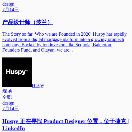
design
7月14日
产品设计师（波兰）
The Story so far: Who we are Founded in 2020, Huspy has rapidly
evolved from a digital mortgage platform into a growing proptech
company. Backed by top investors like Sequoia, Balderton,
Founders Fund, and Olayan, we are...
Huspy
现场
全职
design
7月14日
Huspy 正在寻找 Product Designer 位置，位于捷克 |
LinkedIn