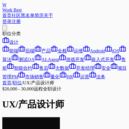
W
Work Best
首页
社区
黑名单
简历
关于
登录
注册
职位分类
设计
前端
后端
产品
全栈
运维
Android
iOS
算法
测试QA
AI-Agent
游戏开发
嵌入式开发
售
前
智能合约
售后
大数据
开发经理
安全
项目
管理PM
市场销售
量化
HR
运营
法务
首页
/
职位
/
UX/产品设计师
$20,000 - 30,000
远程
全职
设计
UX/产品设计师