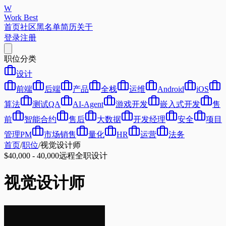
W
Work Best
首页
社区
黑名单
简历
关于
登录
注册
职位分类
设计
前端
后端
产品
全栈
运维
Android
iOS
算法
测试QA
AI-Agent
游戏开发
嵌入式开发
售
前
智能合约
售后
大数据
开发经理
安全
项目
管理PM
市场销售
量化
HR
运营
法务
首页
/
职位
/
视觉设计师
$40,000 - 40,000
远程
全职
设计
视觉设计师