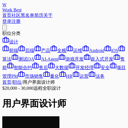
W
Work Best
首页
社区
黑名单
简历
关于
登录
注册
职位分类
设计
前端
后端
产品
全栈
运维
Android
iOS
算法
测试QA
AI-Agent
游戏开发
嵌入式开发
售
前
智能合约
售后
大数据
开发经理
安全
项目
管理PM
市场销售
量化
HR
运营
法务
首页
/
职位
/
用户界面设计师
$20,000 - 30,000
远程
全职
设计
用户界面设计师