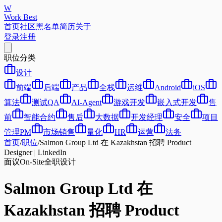
W
Work Best
首页
社区
黑名单
简历
关于
登录
注册
职位分类
设计
前端
后端
产品
全栈
运维
Android
iOS
算法
测试QA
AI-Agent
游戏开发
嵌入式开发
售
前
智能合约
售后
大数据
开发经理
安全
项目
管理PM
市场销售
量化
HR
运营
法务
首页
/
职位
/
Salmon Group Ltd 在 Kazakhstan 招聘 Product
Designer | LinkedIn
面议
On-Site
全职
设计
Salmon Group Ltd 在
Kazakhstan 招聘 Product