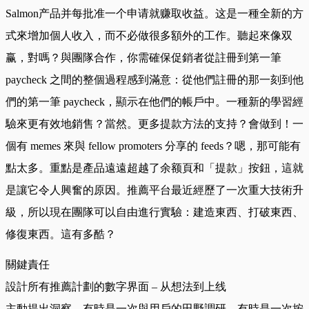
Salmon产品并每批准一个申请就赚取收益。这是一種全新的方
式來增加個人收入，而不必做很多額外的工作。聽起來像双
赢，對嗎？與團隊合作，你需確保促銷者從註冊到第一筆
paycheck 之間的整個過程感到滿意：從他們註冊的那一刻到他
們的第一筆 paycheck，顯示在他們的帳戶中。一種新的學習經
驗來更有效地銷售？當然。更多提款方法的支持？會做到！一
個有 memes 來與 fellow promoters 分享的 feeds？嗯，那可能有
點太多。重點是產品遠遠超越了余额頁和「提款」按鈕，這就
是讓它令人興奮的原因。推薦平台最近經歷了一次重大技術升
級，所以現在團隊可以自由進行實驗：建造東西、打破東西、
修復東西。這有多酷？
關鍵責任
設計所有推薦計劃的數字界面 – 从想法到上线
主動提出洞察。有時是一次與用戶的田野調研，有時是一次按