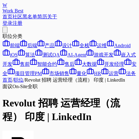
W
Work Best
首页
社区
黑名单
简历
关于
登录
注册
职位分类
前端
后端
产品
设计
全栈
运维
Android
iOS
算法
测试QA
AI-Agent
游戏开发
嵌入式
开发
售前
智能合约
售后
大数据
开发经理
安
全
项目管理PM
市场销售
量化
HR
运营
法务
首页
/
职位
/
Revolut 招聘 运营经理（流程） 印度 | LinkedIn
面议
On-Site
全职
Revolut 招聘 运营经理（流
程） 印度 | LinkedIn