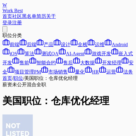
W
Work Best
首页
社区
黑名单
简历
关于
登录
注册
职位分类
前端
后端
产品
设计
全栈
运维
Android
iOS
算法
测试QA
AI-Agent
游戏开发
嵌入式
开发
售前
智能合约
售后
大数据
开发经理
安
全
项目管理PM
市场销售
量化
HR
运营
法务
首页
/
职位
/
美国职位：仓库优化经理
薪资未公开
混合
全职
美国职位：仓库优化经理