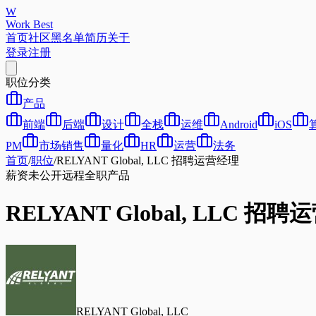
W
Work Best
首页
社区
黑名单
简历
关于
登录
注册
职位分类
产品
前端
后端
设计
全栈
运维
Android
iOS
PM
市场销售
量化
HR
运营
法务
首页
/
职位
/
RELYANT Global, LLC 招聘运营经理
薪资未公开
远程
全职
产品
RELYANT Global, LLC 招
RELYANT Global, LLC