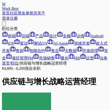
W
Work Best
首页
社区
黑名单
简历
关于
登录
注册
职位分类
前端
后端
产品
设计
全栈
运维
Android
iOS
算法
测试QA
AI-Agent
游戏开发
嵌入式
开发
售前
智能合约
售后
大数据
开发经理
安
全
项目管理PM
市场销售
量化
HR
运营
法务
首页
/
职位
/
供应链与增长战略运营经理
¥4,800 - 6,200
混合
全职
供应链与增长战略运营经理