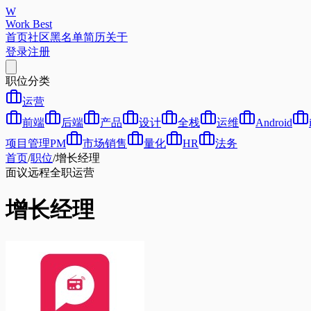
W
Work Best
首页
社区
黑名单
简历
关于
登录
注册
职位分类
运营
前端
后端
产品
设计
全栈
运维
Android
项目管理PM
市场销售
量化
HR
法务
首页
/
职位
/
增长经理
面议
远程
全职
运营
增长经理