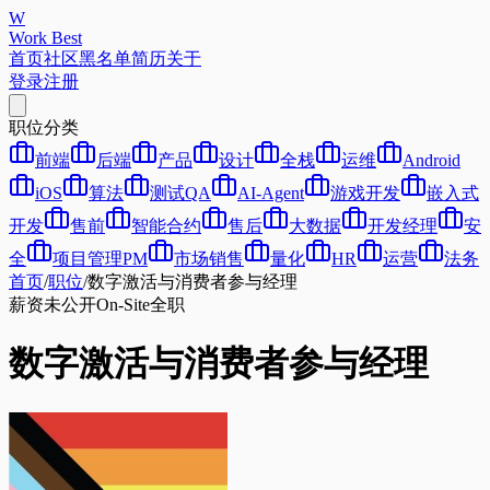
W
Work Best
首页
社区
黑名单
简历
关于
登录
注册
职位分类
前端
后端
产品
设计
全栈
运维
Android
iOS
算法
测试QA
AI-Agent
游戏开发
嵌入式
开发
售前
智能合约
售后
大数据
开发经理
安
全
项目管理PM
市场销售
量化
HR
运营
法务
首页
/
职位
/
数字激活与消费者参与经理
薪资未公开
On-Site
全职
数字激活与消费者参与经理