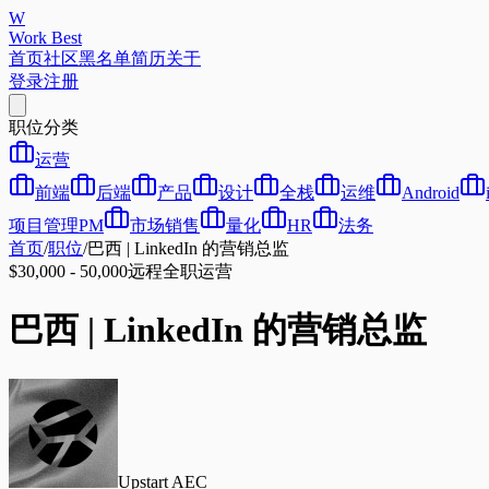
W
Work Best
首页
社区
黑名单
简历
关于
登录
注册
职位分类
运营
前端
后端
产品
设计
全栈
运维
Android
项目管理PM
市场销售
量化
HR
法务
首页
/
职位
/
巴西 | LinkedIn 的营销总监
$30,000 - 50,000
远程
全职
运营
巴西 | LinkedIn 的营销总监
Upstart AEC