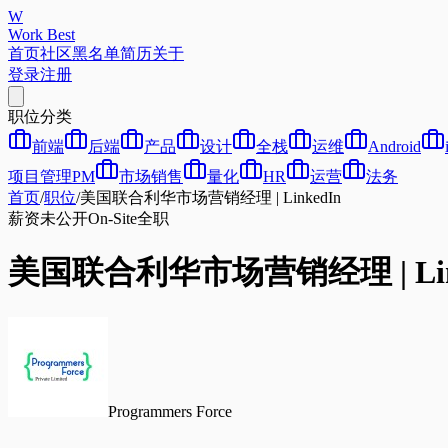
W
Work Best
首页
社区
黑名单
简历
关于
登录
注册
职位分类
前端
后端
产品
设计
全栈
运维
Android
项目管理PM
市场销售
量化
HR
运营
法务
首页
/
职位
/
美国联合利华市场营销经理 | LinkedIn
薪资未公开
On-Site
全职
美国联合利华市场营销经理 | Lin
Programmers Force