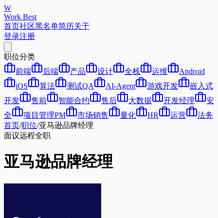
W
Work Best
首页
社区
黑名单
简历
关于
登录
注册
职位分类
前端
后端
产品
设计
全栈
运维
Android
iOS
算法
测试QA
AI-Agent
游戏开发
嵌入式
开发
售前
智能合约
售后
大数据
开发经理
安
全
项目管理PM
市场销售
量化
HR
运营
法务
首页
/
职位
/
亚马逊品牌经理
面议
远程
全职
亚马逊品牌经理