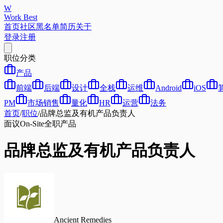
W
Work Best
首页
社区
黑名单
简历
关于
登录
注册
职位分类
产品
前端
后端
设计
全栈
运维
Android
iOS
PM
市场销售
量化
HR
运营
法务
首页
/
职位
/
品牌总监及有机产品负责人
面议
On-Site
全职
产品
品牌总监及有机产品负责人
Ancient Remedies