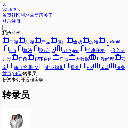
W
Work Best
首页
社区
黑名单
简历
关于
登录
注册
职位分类
前端
后端
产品
设计
全栈
运维
Android
iOS
算法
测试QA
AI-Agent
游戏开发
嵌入式
开发
售前
智能合约
售后
大数据
开发经理
安
全
项目管理PM
市场销售
量化
HR
运营
法务
首页
/
职位
/
转录员
薪资未公开
远程
全职
转录员