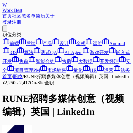
W
Work Best
首页
社区
黑名单
简历
关于
登录
注册
职位分类
前端
后端
产品
设计
全栈
运维
Android
iOS
算法
测试QA
AI-Agent
游戏开发
嵌入式
开发
售前
智能合约
售后
大数据
开发经理
安
全
项目管理PM
市场销售
量化
HR
运营
法务
首页
/
职位
/
RUNE招聘多媒体创意（视频编辑）英国 | LinkedIn
¥2,250 - 2,417
On-Site
全职
RUNE招聘多媒体创意（视频
编辑）英国 | LinkedIn