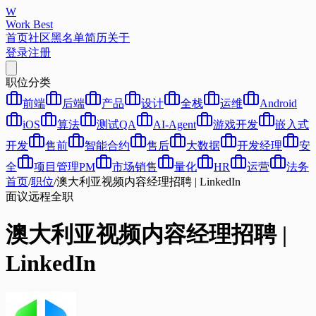
W
Work Best
首页
社区
黑名单
简历
关于
登录
注册
职位分类
前端
后端
产品
设计
全栈
运维
Android
iOS
算法
测试QA
AI-Agent
游戏开发
嵌入式
开发
售前
智能合约
售后
大数据
开发经理
安
全
项目管理PM
市场销售
量化
HR
运营
法务
首页
/
职位
/
澳大利亚视频内容经理招聘 | LinkedIn
面议
远程
全职
澳大利亚视频内容经理招聘 |
LinkedIn