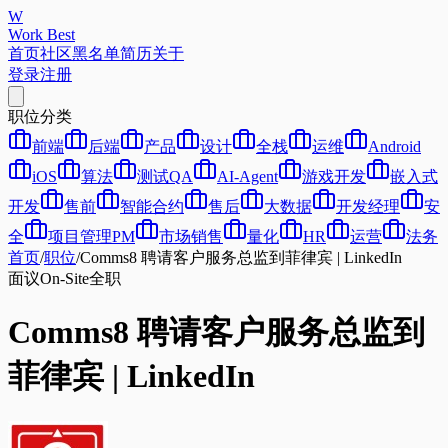
W
Work Best
首页
社区
黑名单
简历
关于
登录
注册
职位分类
前端
后端
产品
设计
全栈
运维
Android
iOS
算法
测试QA
AI-Agent
游戏开发
嵌入式
开发
售前
智能合约
售后
大数据
开发经理
安
全
项目管理PM
市场销售
量化
HR
运营
法务
首页
/
职位
/
Comms8 聘请客户服务总监到菲律宾 | LinkedIn
面议
On-Site
全职
Comms8 聘请客户服务总监到
菲律宾 | LinkedIn