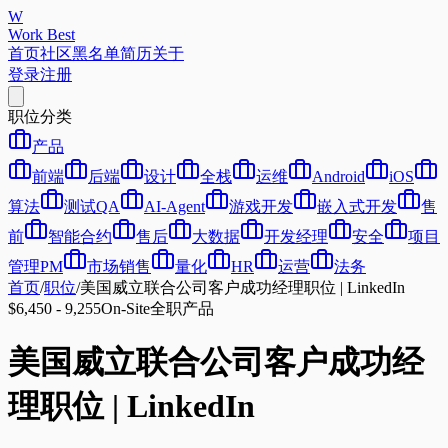
W
Work Best
首页
社区
黑名单
简历
关于
登录
注册
职位分类
产品
前端
后端
设计
全栈
运维
Android
iOS
算法
测试QA
AI-Agent
游戏开发
嵌入式开发
售
前
智能合约
售后
大数据
开发经理
安全
项目
管理PM
市场销售
量化
HR
运营
法务
首页
/
职位
/
美国威立联合公司客户成功经理职位 | LinkedIn
$6,450 - 9,255
On-Site
全职
产品
美国威立联合公司客户成功经
理职位 | LinkedIn