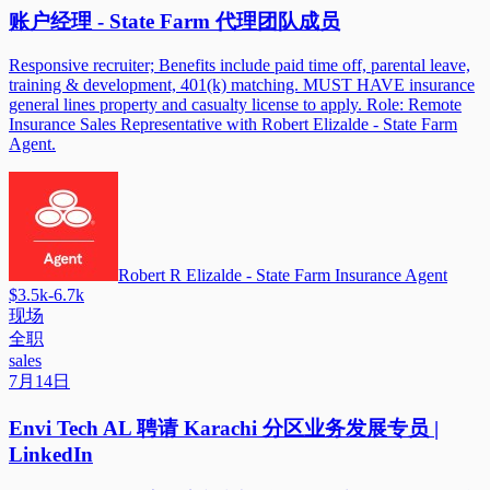
账户经理 - State Farm 代理团队成员
Responsive recruiter; Benefits include paid time off, parental leave,
training & development, 401(k) matching. MUST HAVE insurance
general lines property and casualty license to apply. Role: Remote
Insurance Sales Representative with Robert Elizalde - State Farm
Agent.
Robert R Elizalde - State Farm Insurance Agent
$3.5k-6.7k
现场
全职
sales
7月14日
Envi Tech AL 聘请 Karachi 分区业务发展专员 |
LinkedIn