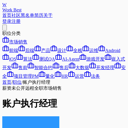
W
Work Best
首页
社区
黑名单
简历
关于
登录
注册
职位分类
市场销售
前端
后端
产品
设计
全栈
运维
Android
iOS
算法
测试QA
AI-Agent
游戏开发
嵌入式
开发
售前
智能合约
售后
大数据
开发经理
安
全
项目管理PM
量化
HR
运营
法务
首页
/
职位
/
账户执行经理
薪资未公开
远程
全职
市场销售
账户执行经理