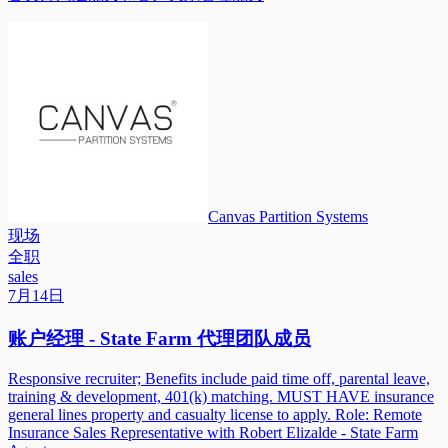
Canvas Partition Systems
现场
全职
sales
7月14日
账户经理 - State Farm 代理团队成员
Responsive recruiter; Benefits include paid time off, parental leave,
training & development, 401(k) matching. MUST HAVE insurance
general lines property and casualty license to apply. Role: Remote
Insurance Sales Representative with Robert Elizalde - State Farm