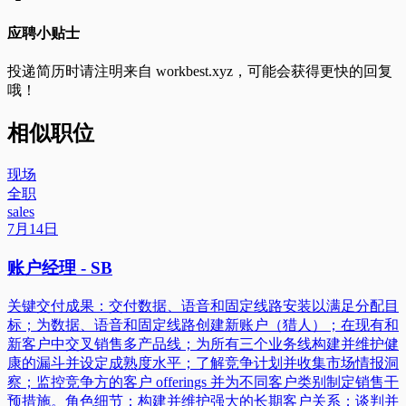
应聘小贴士
投递简历时请注明来自
workbest.xyz
，可能会获得更快的回复
哦！
相似职位
现场
全职
sales
7月14日
账户经理 - SB
关键交付成果：交付数据、语音和固定线路安装以满足分配目
标；为数据、语音和固定线路创建新账户（猎人）；在现有和
新客户中交叉销售多产品线；为所有三个业务线构建并维护健
康的漏斗并设定成熟度水平；了解竞争计划并收集市场情报洞
察；监控竞争方的客户 offerings 并为不同客户类别制定销售干
预措施。角色细节：构建并维护强大的长期客户关系；谈判并