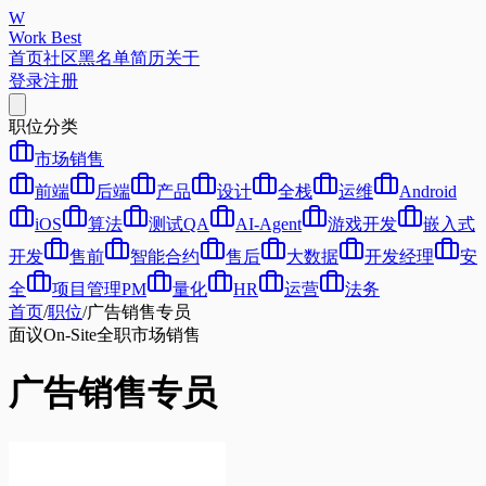
W
Work Best
首页
社区
黑名单
简历
关于
登录
注册
职位分类
市场销售
前端
后端
产品
设计
全栈
运维
Android
iOS
算法
测试QA
AI-Agent
游戏开发
嵌入式
开发
售前
智能合约
售后
大数据
开发经理
安
全
项目管理PM
量化
HR
运营
法务
首页
/
职位
/
广告销售专员
面议
On-Site
全职
市场销售
广告销售专员