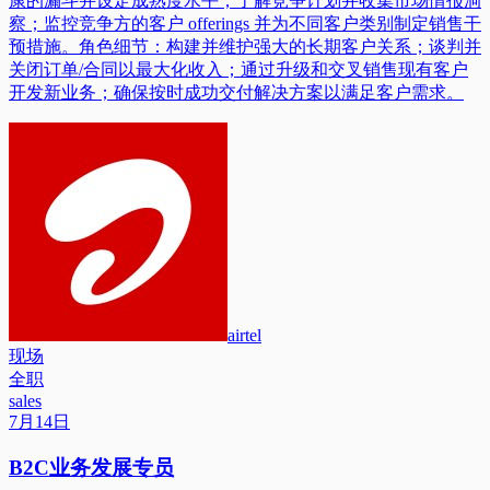
康的漏斗并设定成熟度水平；了解竞争计划并收集市场情报洞
察；监控竞争方的客户 offerings 并为不同客户类别制定销售干
预措施。角色细节：构建并维护强大的长期客户关系；谈判并
关闭订单/合同以最大化收入；通过升级和交叉销售现有客户
开发新业务；确保按时成功交付解决方案以满足客户需求。
airtel
现场
全职
sales
7月14日
B2C业务发展专员