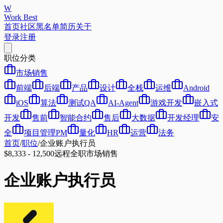
W
Work Best
首页
社区
黑名单
简历
关于
登录
注册
职位分类
市场销售
前端
后端
产品
设计
全栈
运维
Android
iOS
算法
测试QA
AI-Agent
游戏开发
嵌入式
开发
售前
智能合约
售后
大数据
开发经理
安
全
项目管理PM
量化
HR
运营
法务
首页
/
职位
/
企业账户执行员
$8,333 - 12,500
远程
全职
市场销售
企业账户执行员