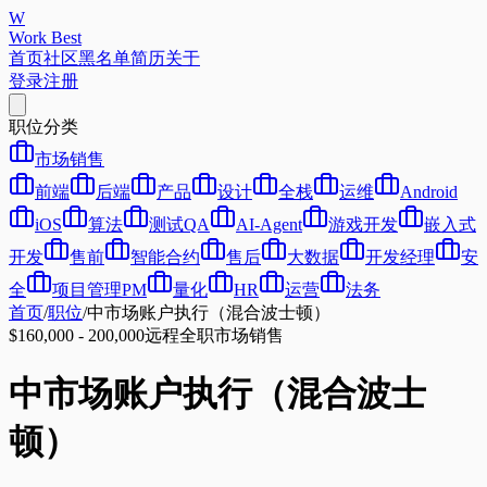
W
Work Best
首页
社区
黑名单
简历
关于
登录
注册
职位分类
市场销售
前端
后端
产品
设计
全栈
运维
Android
iOS
算法
测试QA
AI-Agent
游戏开发
嵌入式
开发
售前
智能合约
售后
大数据
开发经理
安
全
项目管理PM
量化
HR
运营
法务
首页
/
职位
/
中市场账户执行（混合波士顿）
$160,000 - 200,000
远程
全职
市场销售
中市场账户执行（混合波士
顿）