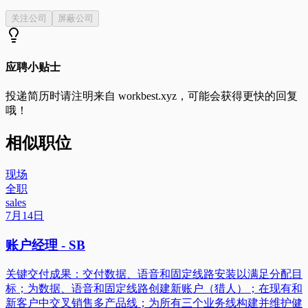
关注公司
屏蔽公司
应聘小贴士
投递简历时请注明来自
workbest.xyz
，可能会获得更快的回复
哦！
相似职位
现场
全职
sales
7月14日
账户经理 - SB
关键交付成果：交付数据、语音和固定线路安装以满足分配目
标；为数据、语音和固定线路创建新账户（猎人）；在现有和
新客户中交叉销售多产品线；为所有三个业务线构建并维护健