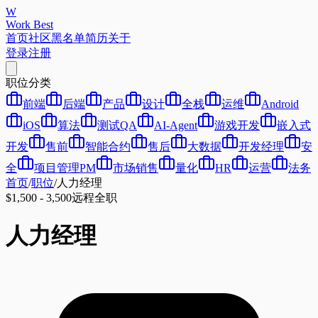
W
Work Best
首页
社区
黑名单
简历
关于
登录
注册
职位分类
前端
后端
产品
设计
全栈
运维
Android
iOS
算法
测试QA
AI-Agent
游戏开发
嵌入式
开发
售前
智能合约
售后
大数据
开发经理
安
全
项目管理PM
市场销售
量化
HR
运营
法务
首页
/
职位
/
人力经理
$1,500 - 3,500
远程
全职
人力经理