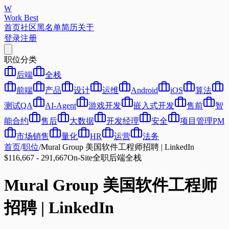
W
Work Best
首页
社区
黑名单
简历
关于
登录
注册
职位分类
后端
全栈
前端
产品
设计
运维
Android
iOS
算法
测试QA
AI-Agent
游戏开发
嵌入式开发
售前
智
能合约
售后
大数据
开发经理
安全
项目管理PM
市场销售
量化
HR
运营
法务
首页
/
职位
/
Mural Group 美国软件工程师招聘 | LinkedIn
$116,667 - 291,667
On-Site
全职
后端
全栈
Mural Group 美国软件工程师
招聘 | LinkedIn