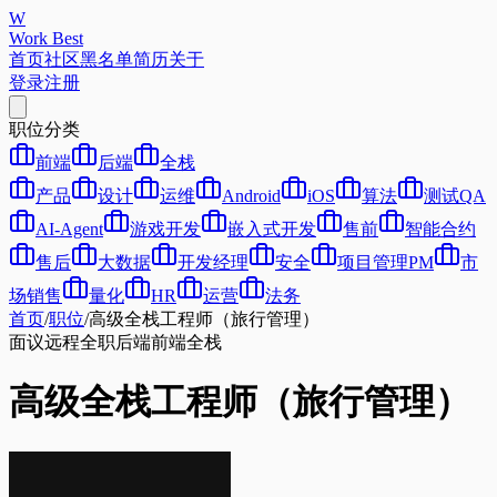
W
Work Best
首页
社区
黑名单
简历
关于
登录
注册
职位分类
前端
后端
全栈
产品
设计
运维
Android
iOS
算法
测试QA
AI-Agent
游戏开发
嵌入式开发
售前
智能合约
售后
大数据
开发经理
安全
项目管理PM
市
场销售
量化
HR
运营
法务
首页
/
职位
/
高级全栈工程师（旅行管理）
面议
远程
全职
后端
前端
全栈
高级全栈工程师（旅行管理）