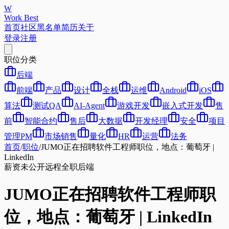
W
Work Best
首页
社区
黑名单
简历
关于
登录
注册
职位分类
后端
前端
产品
设计
全栈
运维
Android
iOS
算法
测试QA
AI-Agent
游戏开发
嵌入式开发
售
前
智能合约
售后
大数据
开发经理
安全
项目
管理PM
市场销售
量化
HR
运营
法务
首页
/
职位
/
JUMO正在招聘软件工程师职位，地点：葡萄牙 |
LinkedIn
薪资未公开
远程
全职
后端
JUMO正在招聘软件工程师职
位，地点：葡萄牙 | LinkedIn