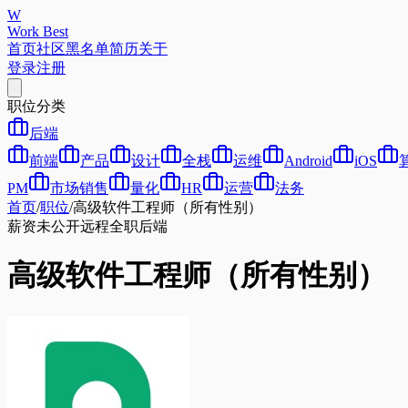
W
Work Best
首页
社区
黑名单
简历
关于
登录
注册
职位分类
后端
前端
产品
设计
全栈
运维
Android
iOS
PM
市场销售
量化
HR
运营
法务
首页
/
职位
/
高级软件工程师（所有性别）
薪资未公开
远程
全职
后端
高级软件工程师（所有性别）