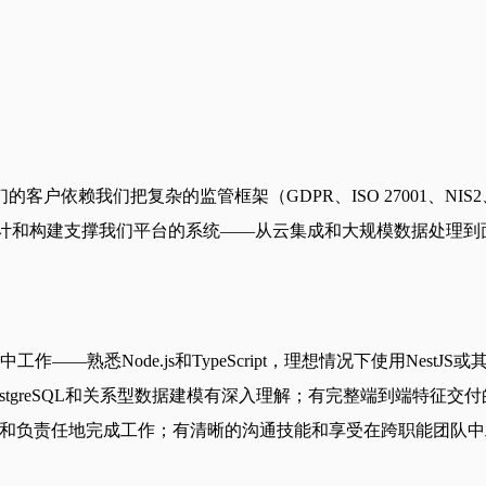
户依赖我们把复杂的监管框架（GDPR、ISO 27001、NI
eer，您将参与设计和构建支撑我们平台的系统——从云集成和大规模
。
——熟悉Node.js和TypeScript，理想情况下使用NestJ
对PostgreSQL和关系型数据建模有深入理解；有完整端到端特征
翁意识，务实和负责任地完成工作；有清晰的沟通技能和享受在跨职能