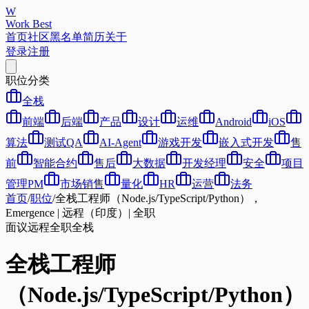
W
Work Best
首页
社区
黑名单
简历
关于
登录
注册
职位分类
全栈
前端
后端
产品
设计
运维
Android
iOS
算法
测试QA
AI-Agent
游戏开发
嵌入式开发
售
前
智能合约
售后
大数据
开发经理
安全
项目
管理PM
市场销售
量化
HR
运营
法务
首页
/
职位
/
全栈工程师（Node.js/TypeScript/Python），
Emergence | 远程（印度）| 全职
面议
远程
全职
全栈
全栈工程师
（Node.js/TypeScript/Python