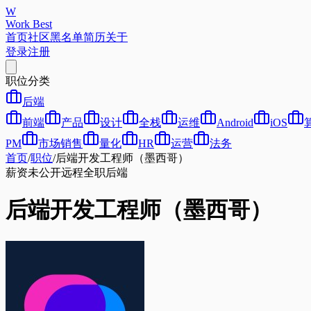
W
Work Best
首页
社区
黑名单
简历
关于
登录
注册
职位分类
后端
前端
产品
设计
全栈
运维
Android
iOS
PM
市场销售
量化
HR
运营
法务
首页
/
职位
/
后端开发工程师（墨西哥）
薪资未公开
远程
全职
后端
后端开发工程师（墨西哥）