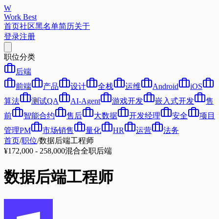
W
Work Best
首页
社区
黑名单
简历
关于
登录
注册
职位分类
后端
前端
产品
设计
全栈
运维
Android
iOS
算法
测试QA
AI-Agent
游戏开发
嵌入式开发
售
前
智能合约
售后
大数据
开发经理
安全
项目
管理PM
市场销售
量化
HR
运营
法务
首页
/
职位
/
数据后端工程师
¥172,000 - 258,000
混合
全职
后端
数据后端工程师