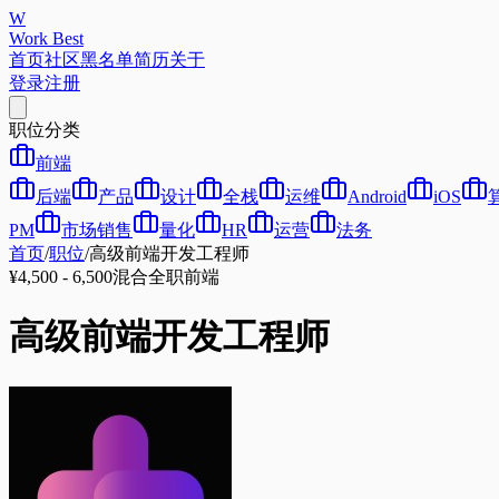
W
Work Best
首页
社区
黑名单
简历
关于
登录
注册
职位分类
前端
后端
产品
设计
全栈
运维
Android
iOS
PM
市场销售
量化
HR
运营
法务
首页
/
职位
/
高级前端开发工程师
¥4,500 - 6,500
混合
全职
前端
高级前端开发工程师