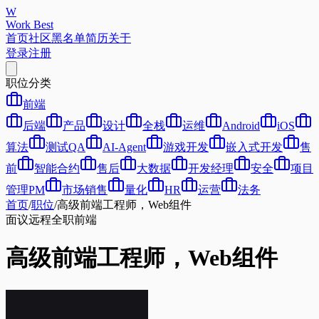
W
Work Best
首页
社区
黑名单
简历
关于
登录
注册
职位分类
前端
后端
产品
设计
全栈
运维
Android
iOS
算法
测试QA
AI-Agent
游戏开发
嵌入式开发
售
前
智能合约
售后
大数据
开发经理
安全
项目
管理PM
市场销售
量化
HR
运营
法务
首页
/
职位
/
高级前端工程师，Web组件
面议
远程
全职
前端
高级前端工程师，Web组件