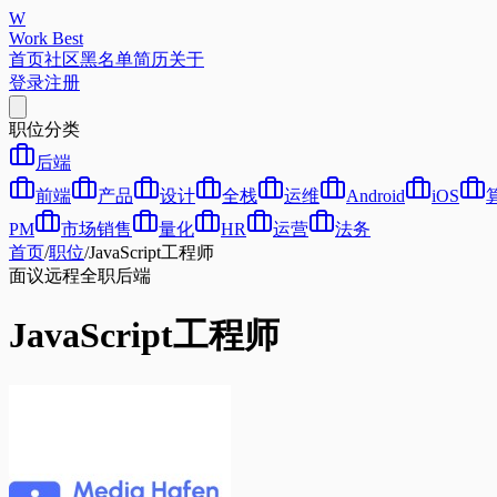
W
Work Best
首页
社区
黑名单
简历
关于
登录
注册
职位分类
后端
前端
产品
设计
全栈
运维
Android
iOS
PM
市场销售
量化
HR
运营
法务
首页
/
职位
/
JavaScript工程师
面议
远程
全职
后端
JavaScript工程师