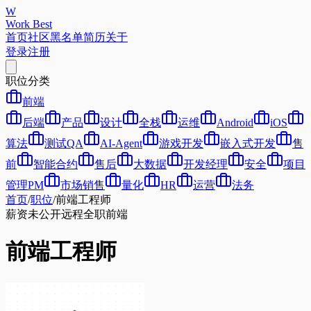
W
Work Best
首页
社区
黑名单
简历
关于
登录
注册
职位分类
前端
后端
产品
设计
全栈
运维
Android
iOS
算法
测试QA
AI-Agent
游戏开发
嵌入式开发
售
前
智能合约
售后
大数据
开发经理
安全
项目
管理PM
市场销售
量化
HR
运营
法务
首页
/
职位
/
前端工程师
薪资未公开
远程
全职
前端
前端工程师