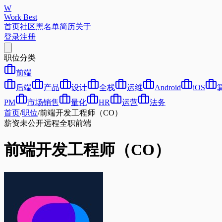
W
Work Best
首页
社区
黑名单
简历
关于
登录
注册
职位分类
前端
后端
产品
设计
全栈
运维
Android
iOS
PM
市场销售
量化
HR
运营
法务
首页
/
职位
/
前端开发工程师（CO）
薪资未公开
远程
全职
前端
前端开发工程师（CO）