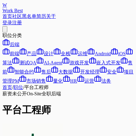
W
Work Best
首页
社区
黑名单
简历
关于
登录
注册
职位分类
后端
前端
产品
设计
全栈
运维
Android
iOS
算法
测试QA
AI-Agent
游戏开发
嵌入式开发
售
前
智能合约
售后
大数据
开发经理
安全
项目
管理PM
市场销售
量化
HR
运营
法务
首页
/
职位
/
平台工程师
薪资未公开
On-Site
全职
后端
平台工程师