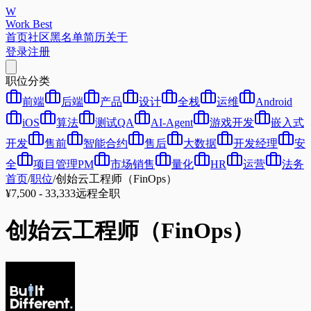
W
Work Best
首页
社区
黑名单
简历
关于
登录
注册
职位分类
前端
后端
产品
设计
全栈
运维
Android
iOS
算法
测试QA
AI-Agent
游戏开发
嵌入式
开发
售前
智能合约
售后
大数据
开发经理
安
全
项目管理PM
市场销售
量化
HR
运营
法务
首页
/
职位
/
创始云工程师（FinOps）
¥7,500 - 33,333
远程
全职
创始云工程师（FinOps）