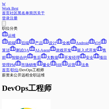
W
Work Best
首页
社区
黑名单
简历
关于
登录
注册
职位分类
运维
前端
后端
产品
设计
全栈
Android
iOS
算法
测试QA
AI-Agent
游戏开发
嵌入式开发
售
前
智能合约
售后
大数据
开发经理
安全
项目
管理PM
市场销售
量化
HR
运营
法务
首页
/
职位
/
DevOps工程师
薪资未公开
远程
全职
运维
DevOps工程师