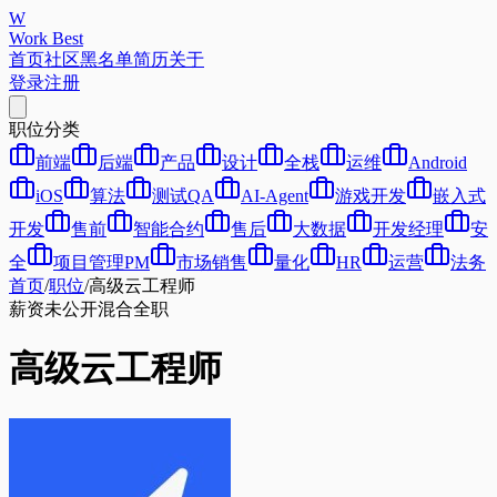
W
Work Best
首页
社区
黑名单
简历
关于
登录
注册
职位分类
前端
后端
产品
设计
全栈
运维
Android
iOS
算法
测试QA
AI-Agent
游戏开发
嵌入式
开发
售前
智能合约
售后
大数据
开发经理
安
全
项目管理PM
市场销售
量化
HR
运营
法务
首页
/
职位
/
高级云工程师
薪资未公开
混合
全职
高级云工程师