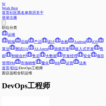
W
Work Best
首页
社区
黑名单
简历
关于
登录
注册
职位分类
运维
前端
后端
产品
设计
全栈
Android
iOS
算法
测试QA
AI-Agent
游戏开发
嵌入式开发
售
前
智能合约
售后
大数据
开发经理
安全
项目
管理PM
市场销售
量化
HR
运营
法务
首页
/
职位
/
DevOps工程师
面议
远程
全职
运维
DevOps工程师