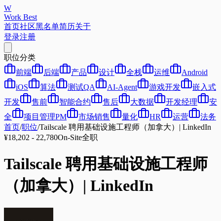
W
Work Best
首页
社区
黑名单
简历
关于
登录
注册
职位分类
前端
后端
产品
设计
全栈
运维
Android
iOS
算法
测试QA
AI-Agent
游戏开发
嵌入式
开发
售前
智能合约
售后
大数据
开发经理
安
全
项目管理PM
市场销售
量化
HR
运营
法务
首页
/
职位
/
Tailscale 聘用基础设施工程师（加拿大）| LinkedIn
¥18,202 - 22,780
On-Site
全职
Tailscale 聘用基础设施工程师
（加拿大）| LinkedIn