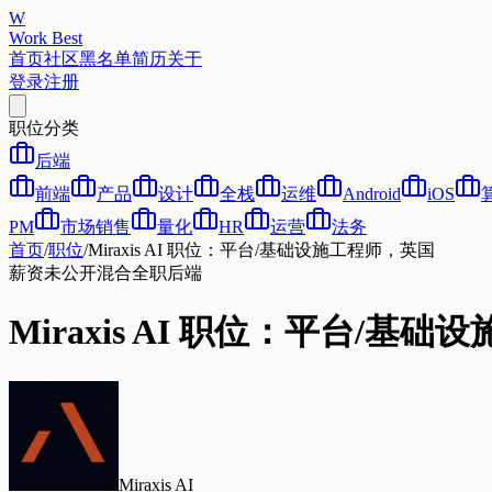
W
Work Best
首页
社区
黑名单
简历
关于
登录
注册
职位分类
后端
前端
产品
设计
全栈
运维
Android
iOS
PM
市场销售
量化
HR
运营
法务
首页
/
职位
/
Miraxis AI 职位：平台/基础设施工程师，英国
薪资未公开
混合
全职
后端
Miraxis AI 职位：平台/基
Miraxis AI