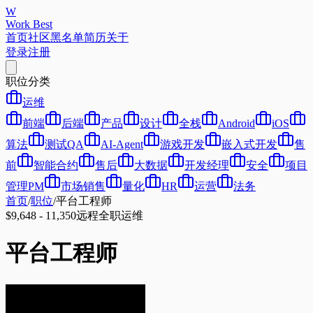
W
Work Best
首页
社区
黑名单
简历
关于
登录
注册
职位分类
运维
前端
后端
产品
设计
全栈
Android
iOS
算法
测试QA
AI-Agent
游戏开发
嵌入式开发
售
前
智能合约
售后
大数据
开发经理
安全
项目
管理PM
市场销售
量化
HR
运营
法务
首页
/
职位
/
平台工程师
$9,648 - 11,350
远程
全职
运维
平台工程师