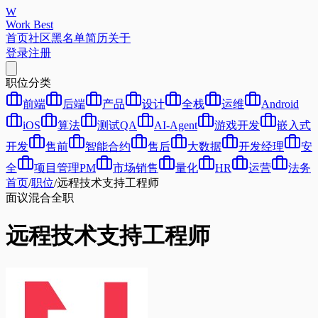
W
Work Best
首页
社区
黑名单
简历
关于
登录
注册
职位分类
前端
后端
产品
设计
全栈
运维
Android
iOS
算法
测试QA
AI-Agent
游戏开发
嵌入式
开发
售前
智能合约
售后
大数据
开发经理
安
全
项目管理PM
市场销售
量化
HR
运营
法务
首页
/
职位
/
远程技术支持工程师
面议
混合
全职
远程技术支持工程师