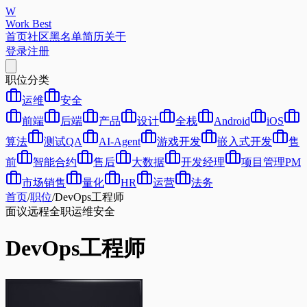
W
Work Best
首页
社区
黑名单
简历
关于
登录
注册
职位分类
运维
安全
前端
后端
产品
设计
全栈
Android
iOS
算法
测试QA
AI-Agent
游戏开发
嵌入式开发
售
前
智能合约
售后
大数据
开发经理
项目管理PM
市场销售
量化
HR
运营
法务
首页
/
职位
/
DevOps工程师
面议
远程
全职
运维
安全
DevOps工程师