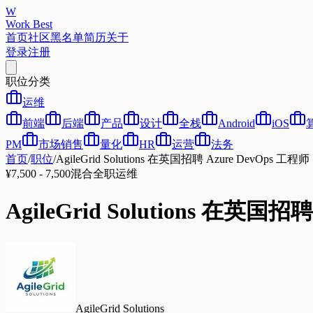
W
Work Best
首页
社区
黑名单
简历
关于
登录
注册
职位分类
运维
前端
后端
产品
设计
全栈
Android
iOS
PM
市场销售
量化
HR
运营
法务
首页
/
职位
/
AgileGrid Solutions 在英国招聘 Azure DevOps 工程师 | 
¥7,500 - 7,500
混合
全职
运维
AgileGrid Solutions 在英国招聘
AgileGrid Solutions